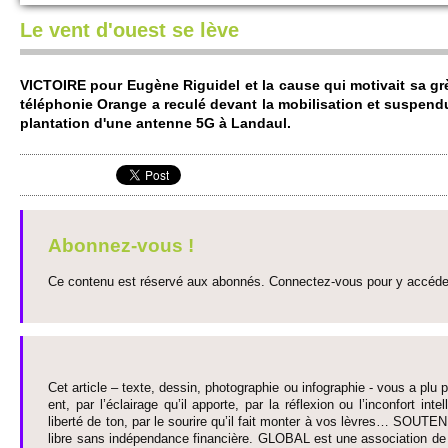
Le vent d'ouest se lève
VI­CTO­IRE pour Eugène Riguidel et la cause qui moti­vait sa gr
téléphonie Orange a reculé devant la mobi­lisation et suspendu, 
plantation d'une antenne 5G à Landaul.
Abonnez-vous !
Ce contenu est réservé aux abonnés. Connectez-vous pour y accéder 
Cet article – texte, dessin, photographie ou infographie - vous a plu pa
ent, par l’éclairage qu’il appo­rte, par la réflexion ou l’inconfort inte­
liberté de ton, par le so­urire qu’il fait monter à vos lèvres… SO­UTE
libre sans indépendance financière. GLOBAL est une asso­ci­ation de j