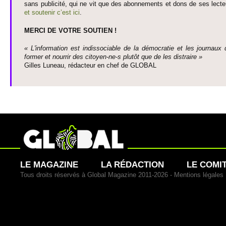
sans publi­cité, qui ne vit que des abonne­ments et dons de ses lecte­
et so­utenir c’est ici
.
MERCI DE VOTRE SO­UTIEN !
« L'information est indisso­ci­able de la démo­cratie et les journaux 
former et nourrir des ci­to­yen-ne-s plutôt que de les dis­traire »
Gi­lles Luneau, rédacteur en chef de GLOBAL
LE MAGAZINE
LA RÉDACTION
LE COMI
Tous droits réservés à Global Magazine 2011-2026 -
Mentions légales