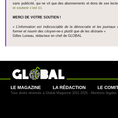
sans publi­cité, qui ne vit que des abonne­ments et dons de ses lecte­
et so­utenir c’est ici
.
MERCI DE VOTRE SO­UTIEN !
« L'information est indisso­ci­able de la démo­cratie et les journaux 
former et nourrir des ci­to­yen-ne-s plutôt que de les dis­traire »
Gi­lles Luneau, rédacteur en chef de GLOBAL
LE MAGAZINE
LA RÉDACTION
LE COMI
Tous droits réservés à Global Magazine 2011-2026 -
Mentions légales