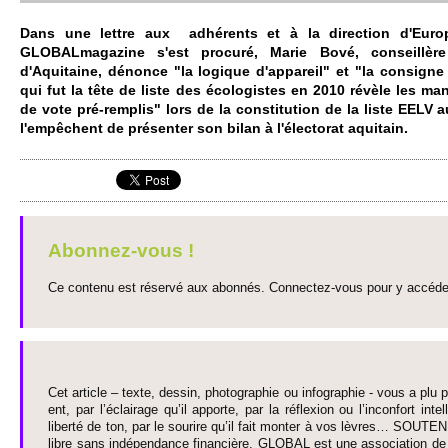
Dans une lettre aux adhérents et à la dire­ction d'
Europ
GLOBALmagazine s'est pro­curé, Marie Bové, conse­illère
d'Aquitaine, dénonce "la logique d'appareil" et "la consigne 
qui fut la tête de liste des éco­logistes en 2010 révèle les ma
de vote pré-re­m­plis" lors de la consti­tution de la liste EELV 
l'empêchent de présenter son bilan à l'électo­rat aquitain.
Abonnez-vous !
Ce contenu est réservé aux abonnés. Connectez-vous pour y accéder 
Cet article – texte, dessin, photographie ou infographie - vous a plu pa
ent, par l’éclairage qu’il appo­rte, par la réflexion ou l’inconfort inte­
liberté de ton, par le so­urire qu’il fait monter à vos lèvres… SO­UTE
libre sans indépendance financière. GLOBAL est une asso­ci­ation de j