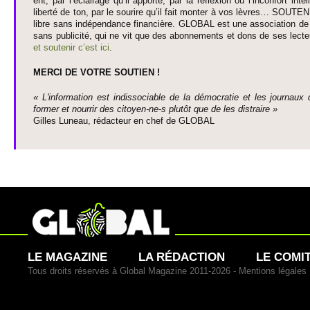
ent, par l’éclairage qu’il appo­rte, par la réflexion ou l’inconfort inte­
liberté de ton, par le so­urire qu’il fait monter à vos lèvres… SO­UTE
libre sans indépendance financière. GLOBAL est une asso­ci­ation de j
sans publi­cité, qui ne vit que des abonne­ments et dons de ses lecte­
et so­utenir c’est ici
.
MERCI DE VOTRE SO­UTIEN !
« L'information est indisso­ci­able de la démo­cratie et les journaux 
former et nourrir des ci­to­yen-ne-s plutôt que de les dis­traire »
Gi­lles Luneau, rédacteur en chef de GLOBAL
LE MAGAZINE
LA RÉDACTION
LE COMI
Tous droits réservés à Global Magazine 2011-2026 -
Mentions légales