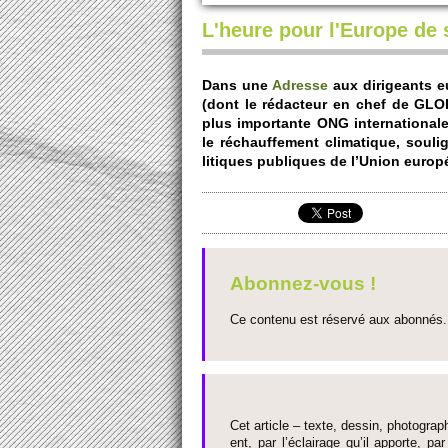
L'heure pour l'Europe de 
Dans une
Adre­sse
aux dirigeants e
(dont le rédacteur en chef de G
plus impo­rtante ONG inte­rnati­ona
le réchauffe­ment climatique, so­uli
litiques publiques de l’Union europ
Abonnez-vous !
Ce contenu est réservé aux abonnés. 
Cet article – texte, dessin, photograph
ent, par l’éclairage qu’il appo­rte, par