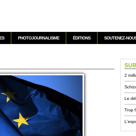
Aller au contenu
ES
PHOTOJOURNALISME
ÉDITIONS
SOUTENEZ-NOU
SUR
2 mill
Schiz
Le déb
Trop f
L'esp