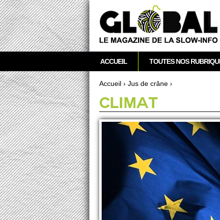
acebook
Twitter
RSS
Newsletter
M
ACCUEIL
TOUTES NOS RUBRIQU
e
n
Accueil
›
Jus de crâne
›
u
Vous êtes ici
CLIMAT
p
r
i
n
c
i
p
a
l