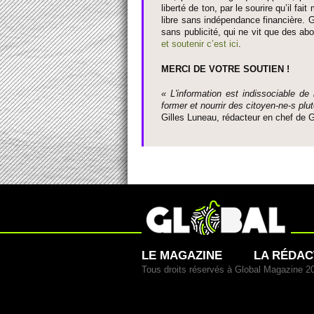
liberté de ton, par le so­urire qu’il 
libre sans indépendance financière. G
sans publi­cité, qui ne vit que des ab
et so­utenir c’est ici
.
MERCI DE VOTRE SO­UTIEN !
« L'information est indisso­ci­able de
former et nourrir des ci­to­yen-ne-s plut
Gi­lles Luneau, rédacteur en chef d
LE MAGAZINE
LA RÉDAC
Tous droits réservés à Global Magazine 2