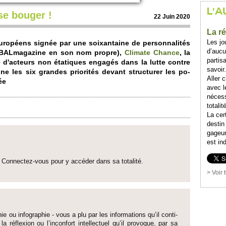
L'A
se bouger !
22 Juin 2020
La r
Les jo
uropéens signée par une so­ixantaine de personnalités
d’aucu
LOBALmagazine en son nom propre),
Climate Chance
, la
partis
le d'acte­urs non étatiques engagés dans la lutte contre
savoir
gne les six grandes pri­orités devant structurer les po­
Aller c
ée
avec l
nécess
totali
La cer
destin
gageur
est in
Connectez-vous pour y accéder dans sa to­talité.
> Voir 
ie ou infographie - vous a plu par les informati­ons qu’il conti­
 la réflexion ou l’inconfort inte­llectuel qu’il pro­voque, par sa