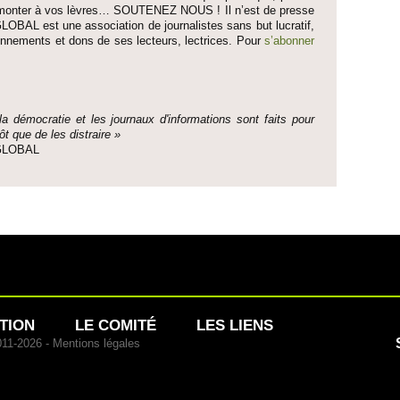
fait monter à vos lèvres… SO­UTENEZ NOUS ! Il n’est de pre­sse
LOBAL est une asso­ci­ation de journalistes sans but lucratif,
onne­ments et dons de ses lecte­urs, lec­trices. Pour
s’abonner
 la démo­cratie et les journaux d'informati­ons sont faits pour
ôt que de les dis­traire »
e GLOBAL
TION
LE COMITÉ
LES LIENS
011-2026 -
Mentions légales