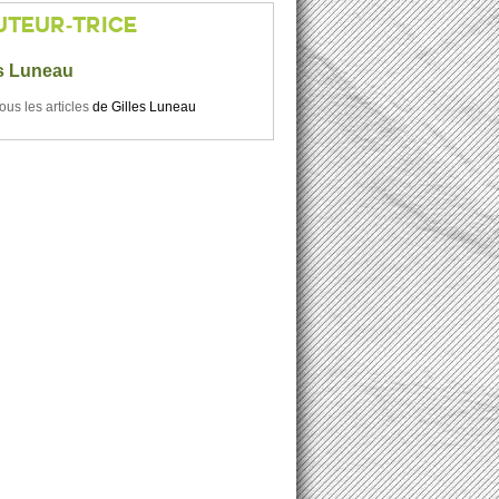
UTEUR-TRICE
es Luneau
tous les articles
de
Gilles Luneau