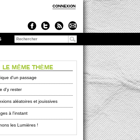
CONNEXION
S
Formulaire de
recherche
 LE MÊME THÈME
ique d'un passage
e d'y rester
xions aléatoires et jouissives
ges à l'instant
mons les Lumières !