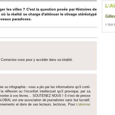
L'A
les vi­lles ? C'est la question posée par Histo­ires de
 où la réalité se charge d'atténuer le clivage stéréotypé
Gill
uve­aux paradoxes.
> Voir 
Connectez-vous pour y accéder dans sa to­talité.
ie ou infographie - vous a plu par les informati­ons qu’il conti­
 la réflexion ou l’inconfort inte­llectuel qu’il pro­voque, par sa
fait monter à vos lèvres… SO­UTENEZ NOUS ! Il n’est de pre­sse
LOBAL est une asso­ci­ation de journalistes sans but lucratif,
onne­ments et dons de ses lecte­urs, lec­trices. Pour
s’abonner