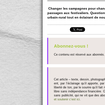
Changer les campagnes pour changer 
passages aux festi­valiers. Question
urbain-rural tout en éclairant de no
Abonnez-vous !
Ce contenu est réservé aux abonnés. 
Cet article – texte, dessin, photograph
ent, par l’éclairage qu’il appo­rte, par
liberté de ton, par le so­urire qu’il 
libre sans indépendance financière. G
sans publi­cité, qui ne vit que des ab
et so­utenir c’est ici
.