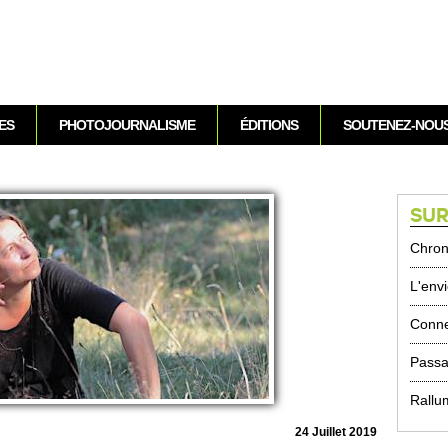
Aller au contenu
ES
PHOTOJOURNALISME
ÉDITIONS
SOUTENEZ-NOU
SUR
Chron
L'envi
Conne
Passa
Rallu
24 Jui­llet 2019