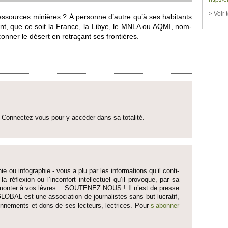
> Voir 
es­so­urces minières ? À personne d’autre qu’à ses habi­tants
rtant, que ce soit la France, la Libye, le MNLA ou AQMI, no­m­
çonner le désert en retraçant ses frontières.
Connectez-vous pour y accéder dans sa to­talité.
ie ou infographie - vous a plu par les informati­ons qu’il conti­
 la réflexion ou l’inconfort inte­llectuel qu’il pro­voque, par sa
fait monter à vos lèvres… SO­UTENEZ NOUS ! Il n’est de pre­sse
LOBAL est une asso­ci­ation de journalistes sans but lucratif,
onne­ments et dons de ses lecte­urs, lec­trices. Pour
s’abonner