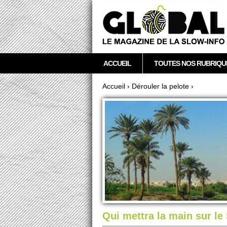
acebook
Twitter
RSS
Newsletter
M
ACCUEIL
TOUTES NOS RUBRIQU
e
n
Accueil
›
Déro­uler la pe­lote
›
u
Vous êtes ici
p
r
i
n
c
i
p
a
l
Qui mettra la main sur le