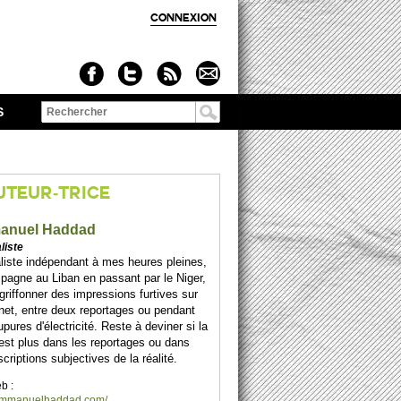
CONNEXION
S
Formulaire de
recherche
UTEUR-TRICE
anuel Haddad
liste
liste indépendant à mes heures pleines,
spagne au Liban en passant par le Niger,
 griffonner des impressions furtives sur
net, entre deux reportages ou pendant
upures d'électricité. Reste à deviner si la
 est plus dans les reportages ou dans
scriptions subjectives de la réalité.
b :
/emmanuelhaddad.com/