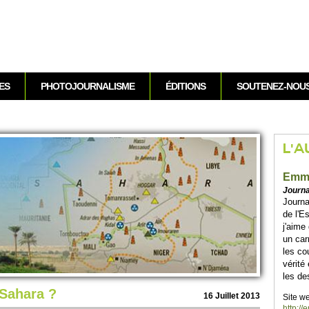
Aller au contenu
ES
PHOTOJOURNALISME
ÉDITIONS
SOUTENEZ-NOU
L'A
Emm
Journa
Journa
de l'E
j'aime
un car
les co
vérité
les de
 Sahara ?
16 Jui­llet 2013
Site we
http:/