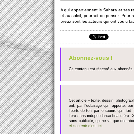
A qui apparti­ennent le Sahara et ses r
et au so­leil, po­urrait-on penser. Po­u
breux sont les acte­urs qui ont voulu fa
Abonnez-vous !
Ce contenu est réservé aux abonnés. 
Cet article – texte, dessin, photograph
ent, par l’éclairage qu’il appo­rte, par
liberté de ton, par le so­urire qu’il 
libre sans indépendance financière. G
sans publi­cité, qui ne vit que des ab
et so­utenir c’est ici
.