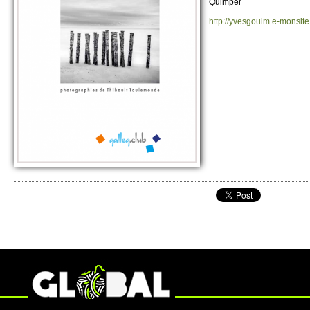
Quimper
http://​yvesgoulm.​e-monsite.