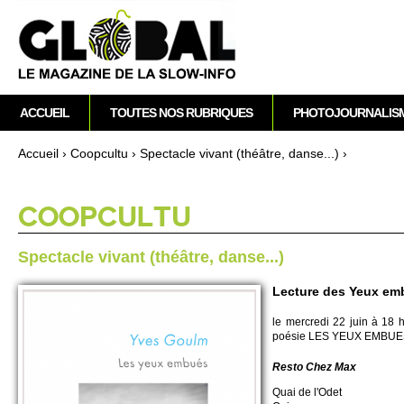
M
ACCUEIL
TOUTES NOS RUBRIQUES
PHOTOJOURNALIS
e
n
Accueil
›
Co­opcultu
›
Spe­ctacle vi­vant (théâtre, danse...)
›
u
Vous êtes ici
p
r
CO­OPCULTU
i
n
Spe­ctacle vi­vant (théâtre, danse...)
c
i
Lecture des Yeux em
p
le mer­credi 22 juin à 18 
a
poésie LES YEUX EMBUE
l
Resto Chez Max
Quai de l'Odet