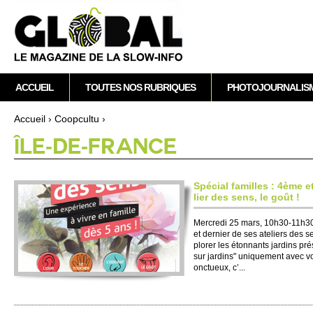
A
M
ACCUEIL
TOUTES NOS RUBRIQUES
PHOTOJOURNALIS
e
n
Accueil
›
Co­opcultu
›
u
Vous êtes ici
ÎLE-DE-FRANCE
p
r
i
Spécial fami­lles : 4ème e
n
lier des sens, le goût !
c
Mer­credi 25 mars, 10h30-11h
i
et dernier de ses ate­liers des 
p
plorer les étonnants jardins pré
a
sur jardins" uni­que­ment avec vos
onctueux, c’...
l