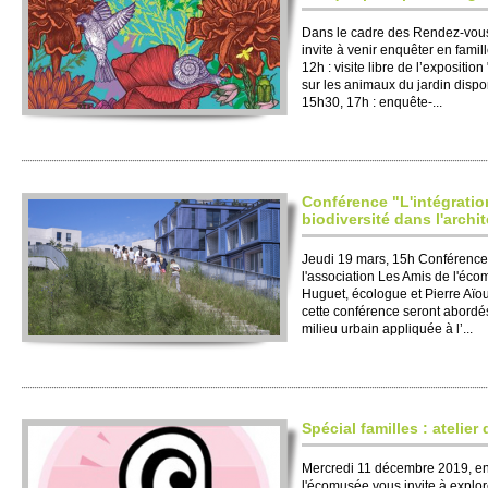
Dans le cadre des Rendez-vous
invite à venir enquêter en fami­l
12h : vi­site libre de l’expo­si­tio
sur les animaux du jardin dispo
15h30, 17h : enquête-...
Conférence "L'intégratio
biodiversité dans l'archi
Jeudi 19 mars, 15h Conférence
l'association Les Amis de l'éc
Huguet, écologue et Pierre Aïou
cette conférence seront abordés
milieu urbain appliquée à l’...
Spécial familles : atelier
Mercredi 11 décembre 2019, ent
l'écomusée vous invite à explore