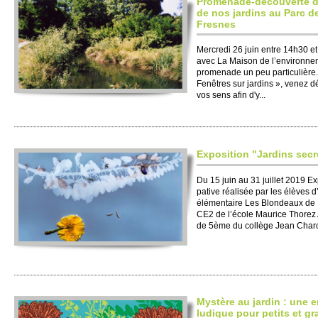
Pro­menade-découve­rte 
de nos jardins au Parc d
Fre­snes
Mer­credi 26 juin entre 14h30 e
avec La Maison de l’envi­ronne­
pro­menade un peu parti­culière. 
Fenêtres sur jardins », venez dé
vos sens afin d'y...
Expo­si­tion "Jardins se­c
Du 15 juin au 31 jui­llet 2019 Ex
pative réalisée par les élèves 
élémentaire Les Blondeaux de 
CE2 de l’école Maurice Thorez A
de 5ème du collège Jean Charco
Mystère au jardin : une 
ludique pour pe­tits et g