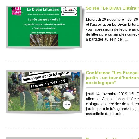
Soirée "Le Divan Littérai
Mer­credi 20 nove­mbre - 19h30 
et l’asso­ci­ation Le Divan Lit
vos im­pre­ssi­ons de lecture auto
de littérature ou si­mples curi­eu
à partager au sein de l’...
Conférence "Les Français
jardin : un tour d’horizon
so­ci­o­logique"
jeudi 14 nove­mbre 2019, 15h Co
ation Les Amis de l'écomusée e
ci­o­logue et dire­c­trice de re­
jardin, pour la très grande majo
essenti­e­lle de nourrir...