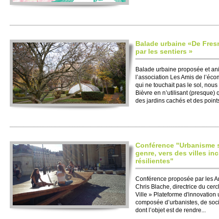
Balade urbaine «De Fresn
par les sentiers »
Balade urbaine proposée et a
l’association Les Amis de l’éco
qui ne touchait pas le sol, nous
Bièvre en n’utilisant (presque)
des jardins cachés et des points
Conférence "Urbanisme 
genre, vers des villes inc
résilientes"
Conférence proposée par les A
Chris Blache, directrice du cerc
Ville » Plateforme d'innovation 
composée d’urbanistes, de socio
dont l’objet est de rendre...