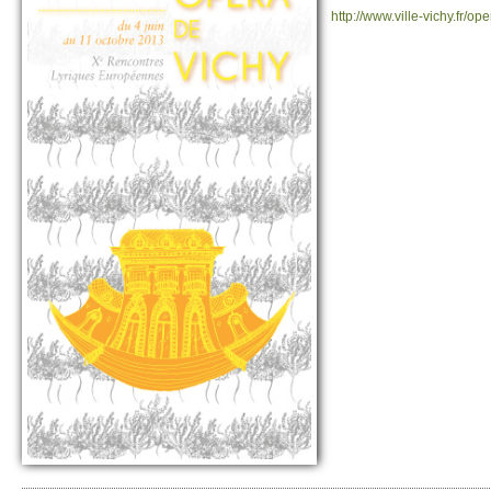
http://​www.​ville-vichy.​fr/​o