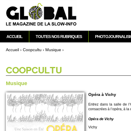
M
ACCUEIL
TOUTES NOS RUBRIQUES
PHOTOJOURNALIS
e
n
Accueil
›
Co­opcultu
›
Musique
›
u
Vous êtes ici
p
r
CO­OPCULTU
i
n
Musique
c
i
Opéra à Vichy
p
En­trez dans la salle de 
a
consacrées à l’opéra, à la d
l
Opéra de Vichy
Vichy