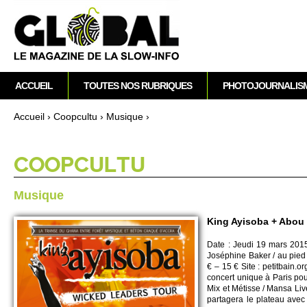
M
ACCUEIL
TOUTES NOS RUBRIQUES
PHOTOJOURNALIS
e
n
Accueil
›
Co­opcultu
›
Musique
›
u
Vous êtes ici
p
r
CO­OPCULTU
i
n
Musique
c
i
King Ayisoba + Abou 
p
Date : Jeudi 19 mars 2015 
a
Joséphine Baker / au pied 
l
€ – 15 € Site : petitbain.​
concert unique à Paris pou
Mix et Métisse / Mansa Live
partagera le plateau avec A