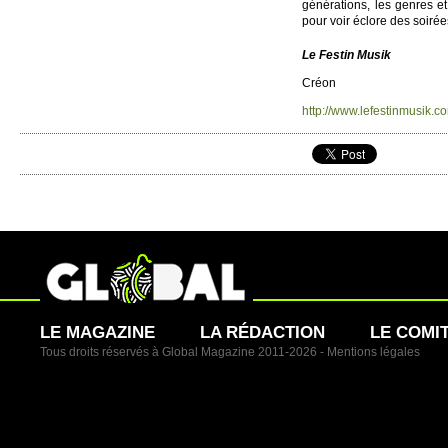
générati­ons, les genres et 
pour voir éclore des soirées
Le Festin Musik
Créon
http://​www.​lefestinmusik.​co
LE MAGAZINE
LA RÉDACTION
LE COMI
Tous droits réservés à Global Magazine 2011-2026 -
Mentions légales