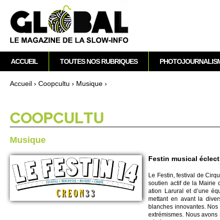
M
ACCUEIL
TOUTES NOS RUBRIQUES
PHOTOJOURNALIS
e
n
Accueil
›
Co­opcultu
›
Musique
›
u
Vous êtes ici
p
r
CO­OPCULTU
i
n
Musique
c
i
Festin musical éclec
p
Le Festin, festi­val de Ci
a
so­utien actif de la Mairi
l
ation Larural et d’une équ
mettant en avant la dive­r
blanches innovantes. Nos val
extrémismes. Nous avons s