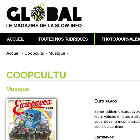
M
ACCUEIL
TOUTES NOS RUBRIQUES
PHOTOJOURNALIS
e
n
Accueil
›
Co­opcultu
›
Musique
›
u
Vous êtes ici
p
r
CO­OPCULTU
i
n
Musique
c
i
Europavox
p
8ème édition d'Euro­pavox 
a
leurs valises et leurs ins
l
vous devenu inconto­urnabl
coins du continent.
Euro­pavox