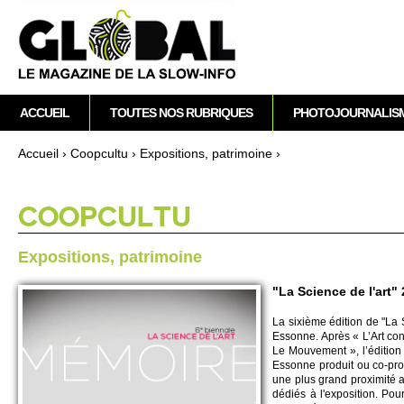
M
ACCUEIL
TOUTES NOS RUBRIQUES
PHOTOJOURNALIS
e
n
Accueil
›
Co­opcultu
›
Expo­si­ti­ons, patri­moine
›
u
Vous êtes ici
p
r
CO­OPCULTU
i
n
Expo­si­ti­ons, patri­moine
c
i
"La Science de l'art"
p
La sixième édition de "La 
a
Essonne. Après « L’Art cont
l
Le Mouve­ment », l’édition
Essonne produit ou co-produi
une plus grand pro­ximité 
dédiés à l'expo­si­tion. Po