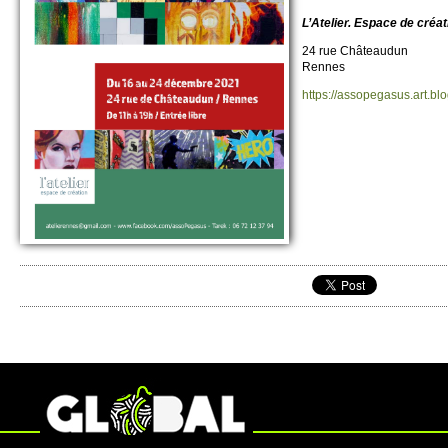
L’Ate­lier. Espace de créa
24 rue Châte­audun
Rennes
https://​assopegasus.​art.​blo