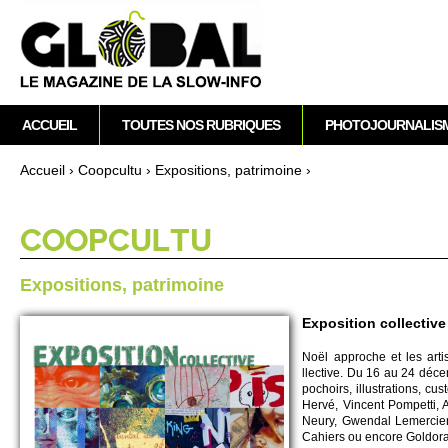
M
ACCUEIL
TOUTES NOS RUBRIQUES
PHOTOJOURNALIS
e
n
Accueil
›
Co­opcultu
›
Expo­si­ti­ons, patri­moine
›
u
Vous êtes ici
p
r
CO­OPCULTU
i
n
Expo­si­ti­ons, patri­moine
c
i
Exposition collective
p
Noël ap­proche et les arti­
a
llective. Du 16 au 24 déce
l
po­choirs, illus­trati­ons, 
Hervé, Vincent Po­mpe­tti,
Neury, Gwendal Le­mercier…
Cahiers ou encore Go­ldora