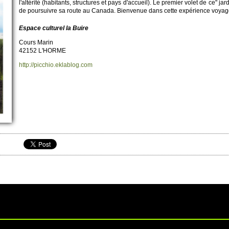
l'altérité (habi­tants, structures et pays d'accueil). Le pre­mier volet de ce"
de po­ursuivre sa route au Canada. Bi­envenue dans cette expéri­ence vo­yage
Espace culturel la Buire
Cours Marin
42152 L'HORME
http://​picchio.​eklablog.​com