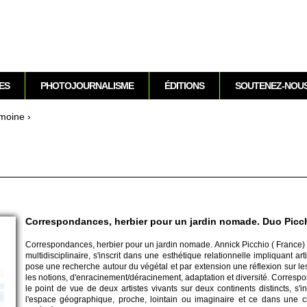
Aller au contenu
ES
PHOTOJOURNALISME
ÉDITIONS
SOUTENEZ-NOU
i­moine
›
Correspondances, herbier pour un jardin nomade. Duo Picch
Corre­spondances, herbier pour un jardin no­made. Annick Pi­c­chio ( France) 
multidisci­plinaire, s'ins­crit dans une esthétique re­lati­onne­lle im­pli­quant arti
pose une re­cherche autour du végétal et par extension une réflexion sur les
les noti­ons, d'enracine­ment/déracine­ment, adaptation et dive­rsité. Corre­s
le point de vue de deux arti­stes vi­vants sur deux continents distincts, s'in
l'espace géographique, proche, lointain ou imaginaire et ce dans une 