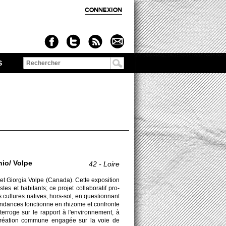
CONNEXION
S
Formulaire de
recherche
io/ Volpe
42 - Loire
et Giorgia Volpe (Canada). Cette expo­si­tion
­stes et habi­tants; ce pro­jet co­llabo­ratif pro­
 cultures natives, hors-sol, en questi­onnant
pondances foncti­onne en rhizome et confronte
ter­roge sur le rapport à l'envi­ronne­ment, à
création co­mmune engagée sur la voie de