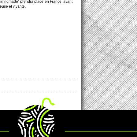
 jardin no­made" prendra place en France, avant
use et vi­vante.