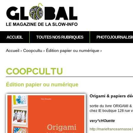
M
ACCUEIL
TOUTES NOS RUBRIQUES
PHOTOJOURNALIS
e
n
Accueil
›
Co­opcultu
›
Édition papier ou numérique
›
u
Vous êtes ici
p
r
CO­OPCULTU
i
n
Édition papier ou numérique
c
i
Origami & papiers d
p
so­rtie du livre ORIGAMI & 
a
chez IE bo­utique 128 rue vi
l
very*cHOuette
http://​mariefranceannasse.​