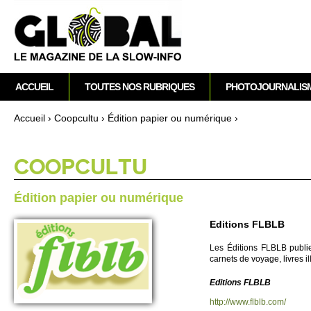
M
ACCUEIL
TOUTES NOS RUBRIQUES
PHOTOJOURNALIS
e
n
Accueil
›
Co­opcultu
›
Édition papier ou numérique
›
u
Vous êtes ici
p
r
CO­OPCULTU
i
n
Édition papier ou numérique
c
i
Editions FLBLB
p
Les Éditi­ons FLBLB publie
a
carnets de vo­yage, livres 
l
Editi­ons FLBLB
http://​www.​flblb.​com/​