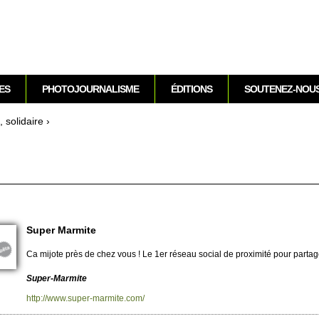
Aller au contenu
ES
PHOTOJOURNALISME
ÉDITIONS
SOUTENEZ-NOU
 so­lidaire
›
Super Marmite
Ca mi­jote près de chez vous ! Le 1er réseau so­cial de pro­ximité pour partage
Super-Marmite
http://​www.​super-marmite.​com/​