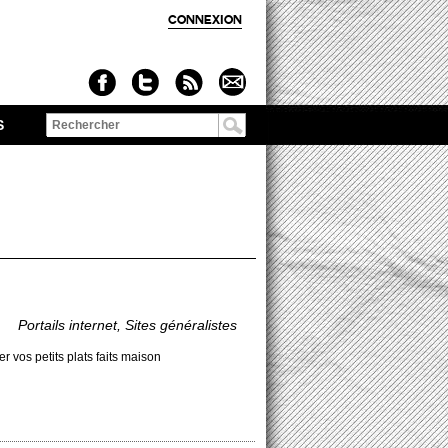
CONNEXION
S
Formulaire de
recherche
Po­rtails inte­rnet, Sites généralistes
r vos pe­tits plats faits maison