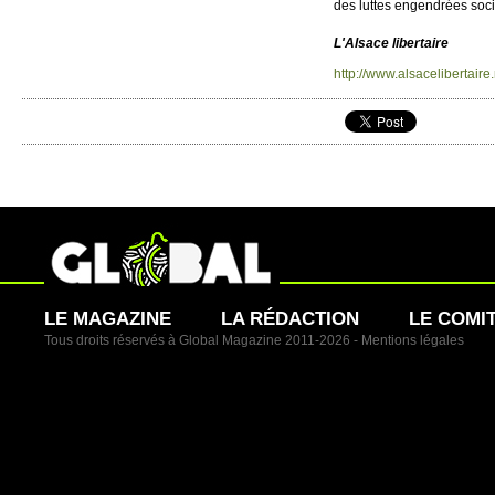
des luttes engendrées so­ci­
L'Alsace libe­rtaire
http://​www.​alsacelibertaire.​
LE MAGAZINE
LA RÉDACTION
LE COMI
Tous droits réservés à Global Magazine 2011-2026 -
Mentions légales