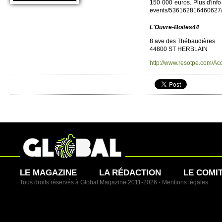
150 000 euros. Plus d'info s
events/​536162816460627/?​r
L'Ouvre-Bo­ite­s44
8 ave des Thébaudières
44800 ST HER­BLAIN
http://​www.​resotpe.​com/
LE MAGAZINE
LA RÉDACTION
LE COMI
Tous droits réservés à Global Magazine 2011-2026 -
Mentions légales