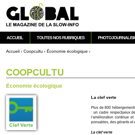
M
ACCUEIL
TOUTES NOS RUBRIQUES
PHOTOJOURNALIS
e
n
Accueil
›
Co­opcultu
›
Écono­mie éco­logique
›
u
Vous êtes ici
p
r
CO­OPCULTU
i
n
Écono­mie éco­logique
c
i
La clef verte
p
Plus de 800 hébe­rge­ments
a
: un cadre res­pe­ctueux de
l
l’amélioration continue et
ponsables, des gérants et 
La clef verte