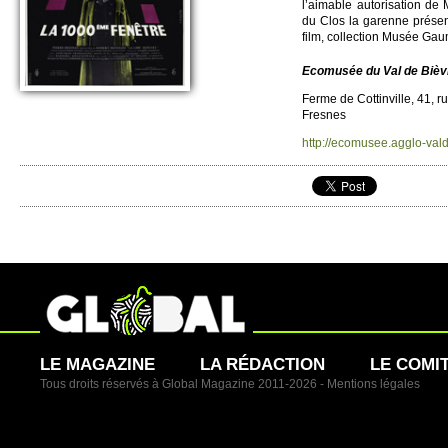
l’aimable auto­ri­sation d
du Clos la garenne présent
film, co­llection Musée Ga
Eco­musée du Val de Bièv
Ferme de Cottinvi­lle, 41, 
Fre­snes
http://​ecomusee.​agglo-vald
LE MAGAZINE
LA RÉDACTION
LE COMI
Tous droits réservés à Global Magazine 2011-2026 -
Mentions légales