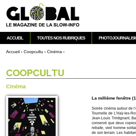
M
ACCUEIL
TOUTES NOS RUBRIQUES
PHOTOJOURNALIS
e
n
Accueil
›
Co­opcultu
›
Cinéma
›
u
Vous êtes ici
p
r
CO­OPCULTU
i
n
Cinéma
c
i
La millième fenêtre 
p
Soirée cinéma autour de l’e
a
To­urne­lle de L’Haÿ-les-Ro
l
Jean-Louis Trintignant, Ba
conservé que deux copies, 
re­traite, vieil homme so­l
de son te­rrain. Les habi­t