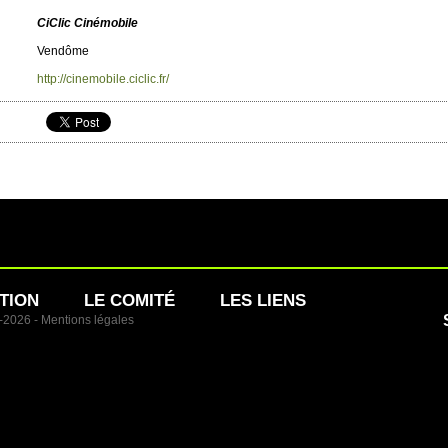
Ci­Clic Cinémobile
Vendôme
http://​cinemobile.​ciclic.​fr/​
TION
LE COMITÉ
LES LIENS
1-2026 -
Mentions légales