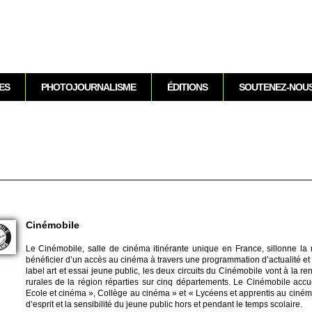
Aller au contenu
ES
PHOTOJOURNALISME
ÉDITIONS
SOUTENEZ-NOU
Cinémobile
Le Cinémobile, salle de cinéma itinérante unique en France, si­llonne la
bénéfi­cier d’un accès au cinéma à travers une programmation d’actualité et 
label art et essai jeune public, les deux ci­rcuits du Cinémobile vont à la 
rurales de la région réparties sur cinq départe­ments. Le Cinémobile accuei­
Ecole et cinéma », Collège au cinéma » et « Lycéens et ap­prentis au cinéma »
d’es­prit et la sensi­bi­lité du jeune public hors et pendant le temps sco­laire.