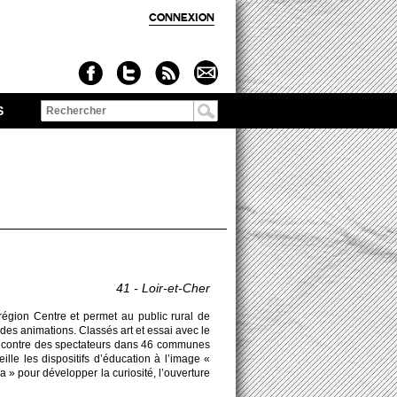
CONNEXION
S
Formulaire de
recherche
41 - Loir-et-Cher
 région Centre et permet au public rural de
des animati­ons. Classés art et essai avec le
rencontre des spe­ctate­urs dans 46 co­mmunes
lle les dispo­si­tifs d’éducation à l’image «
 pour déve­lopper la curi­osité, l’ouve­rture