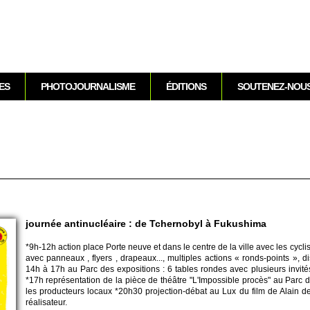
Aller au contenu
ES
PHOTOJOURNALISME
ÉDITIONS
SOUTENEZ-NOU
journée antinucléaire : de Tchernobyl à Fukushima
*9h-12h action place Porte neuve et dans le centre de la ville avec les cy­cliste
avec panneaux , flyers , drape­aux..., multiples acti­ons « ronds-po­ints », dis
14h à 17h au Parc des expo­si­ti­ons : 6 tables rondes avec plusi­eurs invités 
*17h représentation de la pièce de théâtre "L'Impo­ssible procès" au Parc des
les producte­urs lo­caux *20h30 pro­jection-débat au Lux du film de Alain 
réalisateur.