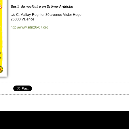
So­rtir du nucléaire en Drôme-Ardèche
c/o C. Malfay-Regnier 80 avenue Vi­ctor Hugo
26000 Valence
http://​www.​sdn26-07.​org