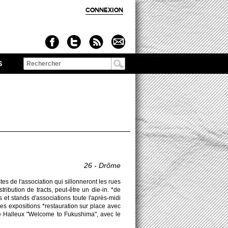
CONNEXION
S
Formulaire de
recherche
26 - Drôme
s de l'asso­ci­ation qui si­llonneront les rues
­tri­bution de tracts, peut-être un die-in. *de
et stands d'asso­ci­ati­ons toute l'après-midi
 expo­si­ti­ons *res­tauration sur place avec
de Halleux "We­lcome to Fukushima", avec le