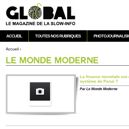
A
M
ACCUEIL
TOUTES NOS RUBRIQUES
PHOTOJOURNALIS
e
n
Accueil
›
u
Vous êtes ici
LE MONDE MODERNE
p
r
i
La finance mondiale est-
n
système de Ponzi ?
c
Par
Le Monde Moderne
i
p
a
l