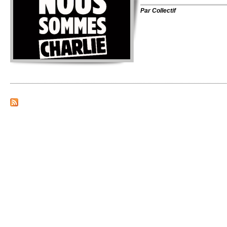
Par
Co­llectif