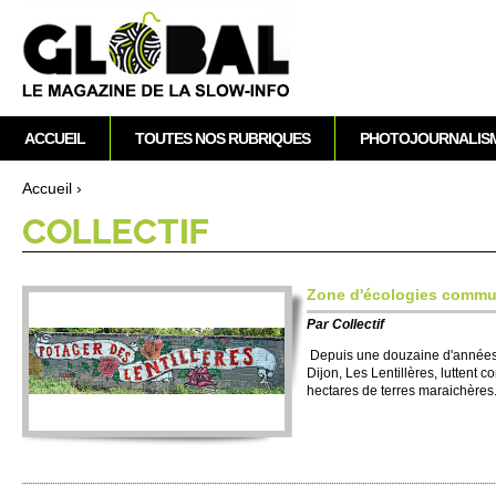
A
M
ACCUEIL
TOUTES NOS RUBRIQUES
PHOTOJOURNALIS
e
n
Accueil
›
u
Vous êtes ici
CO­LLECTIF
p
r
i
Zone d'éco­logies co­mm
n
Par
Co­llectif
c
i
Depuis une douzaine d'années, l
Dijon, Les Lentillères, luttent c
p
hectares de te­rres maraichères
a
l