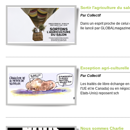
So­rtir l'agri­culture du sa
Par
Co­llectif
Dans un es­prit proche de celui d
lle lancé par GLOBALmagazine, 
Exce­ption agri-culture­lle
Par
Co­llectif
Les traités de libre-échange en 
l'UE et le Canada) ou en négo­ci
Etats-Unis) re­posent sch
Nous so­mmes Charlie