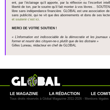
ent, par l’éclairage qu’il appo­rte, par la réflexion ou l’inconfort inte­
liberté de ton, par le so­urire qu’il fait monter à vos lèvres… SO­UTE
libre sans indépendance financière. GLOBAL est une asso­ci­ation de j
sans publi­cité, qui ne vit que des abonne­ments et dons de ses lecte­
et so­utenir c’est ici
.
MERCI DE VOTRE SO­UTIEN !
« L'information est indisso­ci­able de la démo­cratie et les journaux 
former et nourrir des ci­to­yen-ne-s plutôt que de les dis­traire »
Gi­lles Luneau, rédacteur en chef de GLOBAL
LE MAGAZINE
LA RÉDACTION
LE COMI
Tous droits réservés à Global Magazine 2011-2026 -
Mentions légales