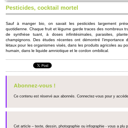
Pesticides, cocktail mortel
Sauf à manger bio, on savait les pe­sti­cides large­ment prés
quotidienne. Chaque fruit et légume garde traces des no­m­breux t
de synthèse tuant, à doses infinitési­males, parasites, plan
champignons. Des études récentes ont démontré l’impo­rtance d
létaux pour les organismes visés, dans les produits agri­coles au poi
humain, dans le li­quide amniotique et le cordon ombi­li­cal.
Abonnez-vous !
Ce contenu est réservé aux abonnés. Connectez-vous pour y accéder 
Cet article – texte, dessin, photographie ou infographie - vous a plu pa