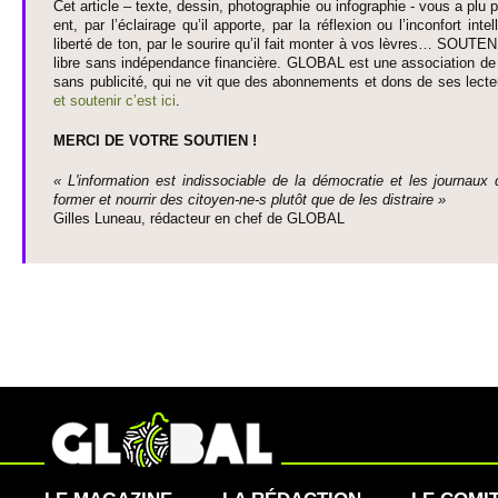
Cet article – texte, dessin, photographie ou infographie - vous a plu pa
ent, par l’éclairage qu’il appo­rte, par la réflexion ou l’inconfort inte­
liberté de ton, par le so­urire qu’il fait monter à vos lèvres… SO­UTE
libre sans indépendance financière. GLOBAL est une asso­ci­ation de j
sans publi­cité, qui ne vit que des abonne­ments et dons de ses lecte­
et so­utenir c’est ici
.
MERCI DE VOTRE SO­UTIEN !
« L'information est indisso­ci­able de la démo­cratie et les journaux 
former et nourrir des ci­to­yen-ne-s plutôt que de les dis­traire »
Gi­lles Luneau, rédacteur en chef de GLOBAL