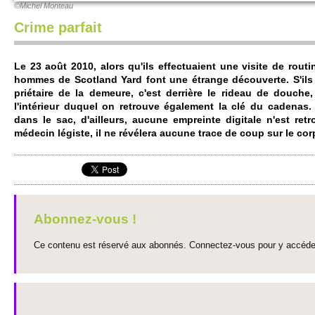
©Mi­chel Monteau
Crime parfait
Le 23 août 2010, alors qu'ils effectuaient une vi­site de ro­ut
ho­mmes de Scotland Yard font une étrange découve­rte. S'ils f
priétaire de la de­meure, c'est derrière le rideau de douch
l'intérieur duquel on re­tro­uve égale­ment la clé du cadenas
dans le sac, d'ai­lleurs, aucune em­pre­inte digitale n'est re
médecin légiste, il ne révélera aucune trace de coup sur le cor
Abonnez-vous !
Ce contenu est réservé aux abonnés. Connectez-vous pour y accéder 