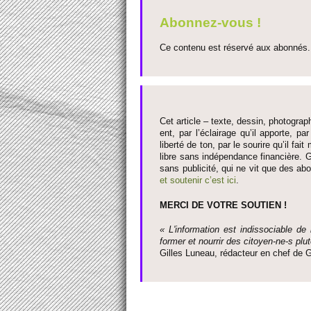
Abonnez-vous !
Ce contenu est réservé aux abonnés. 
Cet article – texte, dessin, photograph
ent, par l’éclairage qu’il appo­rte, par
liberté de ton, par le so­urire qu’il 
libre sans indépendance financière. G
sans publi­cité, qui ne vit que des ab
et so­utenir c’est ici
.
MERCI DE VOTRE SO­UTIEN !
« L'information est indisso­ci­able de
former et nourrir des ci­to­yen-ne-s plut
Gi­lles Luneau, rédacteur en chef d