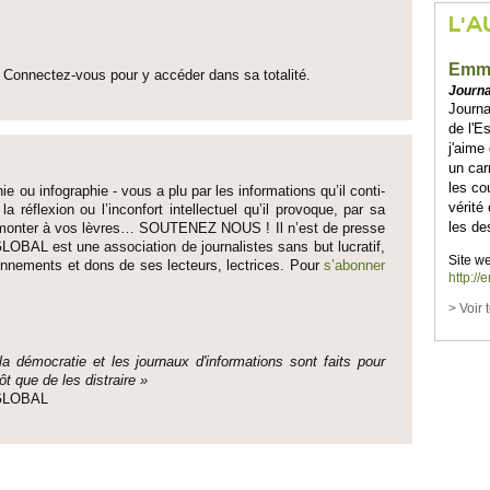
L'A
Emm
Connectez-vous pour y accéder dans sa to­talité.
Journa
Journa
de l'E
j'aime
un car
les co
ie ou infographie - vous a plu par les informati­ons qu’il conti­
vérité
 la réflexion ou l’inconfort inte­llectuel qu’il pro­voque, par sa
les de
fait monter à vos lèvres… SO­UTENEZ NOUS ! Il n’est de pre­sse
LOBAL est une asso­ci­ation de journalistes sans but lucratif,
Site we
onne­ments et dons de ses lecte­urs, lec­trices. Pour
s’abonner
http:/
> Voir 
 la démo­cratie et les journaux d'informati­ons sont faits pour
ôt que de les dis­traire »
e GLOBAL