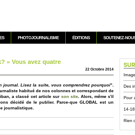
Aller au contenu
ES
PHOTOJOURNALISME
ÉDITIONS
SOUTENEZ-NOU
ak? » Vous avez quatre
SUR
22 Octobre 2014
Image
journal. Lisez la suite, vous co­m­prendrez po­ur­quoi
".
Des i
urnaliste habitué de nos co­lonnes et corre­spondant de
ban, a classé cet article sur
son site
. Alors, même s'il
Pour a
 avons décidé de le publier. Parce-que GLOBAL est un
ce journalistique.
14-18,
Rien 