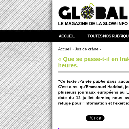
acebook
Twitter
RSS
Newsletter
M
ACCUEIL
TOUTES NOS RUBRIQU
e
n
Accueil
›
Jus de crâne
›
u
Vous êtes ici
« Que se passe-t-il en Ir
p
heures.
r
i
n
"
Ce texte n'a été publié dans aucun 
c
C'est ainsi qu'E­mmanuel Haddad, jo
plusi­eurs journaux européens au Li
i
date du 12 jui­llet dernier, nous
p
refuge pour l'information et l'exerci
a
l